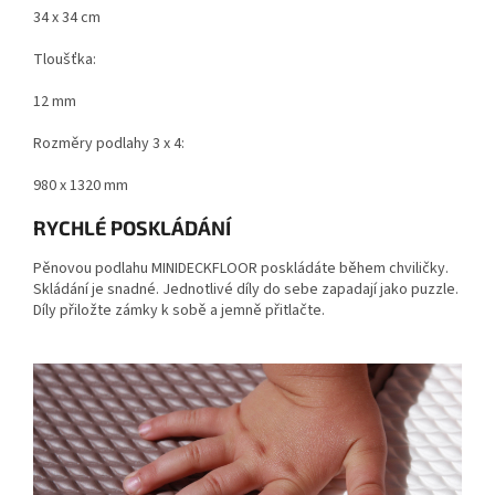
34 x 34 cm
Tloušťka:
12 mm
Rozměry podlahy 3 x 4:
980 x 1320 mm
RYCHLÉ POSKLÁDÁNÍ
Pěnovou podlahu MINIDECKFLOOR poskládáte během chviličky.
Skládání je snadné. Jednotlivé díly do sebe zapadají jako puzzle.
Díly přiložte zámky k sobě a jemně přitlačte.