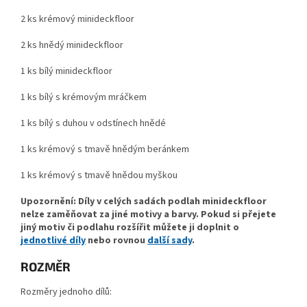
2 ks krémový minideckfloor
2 ks hnědý minideckfloor
1 ks bílý minideckfloor
1 ks bílý s krémovým mráčkem
1 ks bílý s duhou v odstínech hnědé
1 ks krémový s tmavě hnědým beránkem
1 ks krémový s tmavě hnědou myškou
Upozornění: Díly v celých sadách podlah minideckfloor
nelze zaměňovat za jiné motivy a barvy. Pokud si přejete
jiný motiv či podlahu rozšířit můžete ji doplnit o
jednotlivé díly
nebo rovnou
další sady
.
ROZMĚR
Rozměry jednoho dílů: