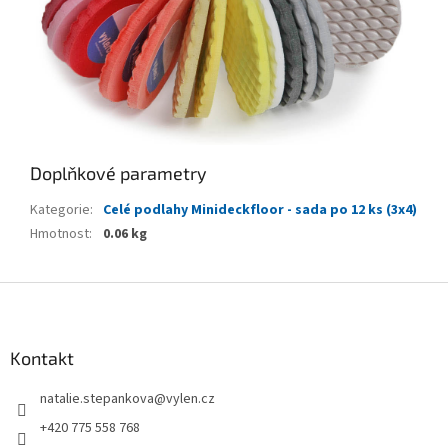
Doplňkové parametry
Kategorie
:
Celé podlahy Minideckfloor - sada po 12 ks (3x4)
Hmotnost
:
0.06 kg
Z
á
p
a
Kontakt
t
natalie.stepankova
@
vylen.cz
í
+420 775 558 768