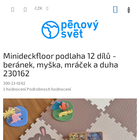
Přejít
NÁKUP
na
CZK
obsah
KOŠÍK
Minideckfloor podlaha 12 dílů -
beránek, myška, mráček a duha
230162
300-23-0162
Průměrné
1 hodnocení
Podrobnosti hodnocení
hodnocení
produktu
je
5,0
z
5
hvězdiček.