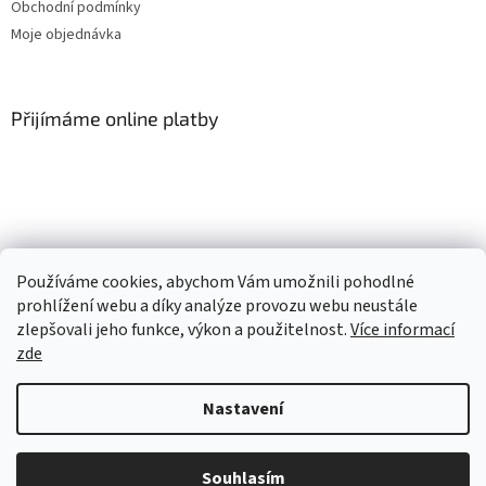
Obchodní podmínky
Moje objednávka
Přijímáme online platby
Vytvořil Shoptet
Používáme cookies, abychom Vám umožnili pohodlné
prohlížení webu a díky analýze provozu webu neustále
zlepšovali jeho funkce, výkon a použitelnost.
Více informací
Copyright 2026
Pěnový svět
. Všechna práva vyhrazena.
Upravit
zde
nastavení cookies
Nastavení
sendinblue.page(productDetail, { 'ma_title' : Pěnové podlahové díly |
Pěnové podlahy a puzzle | Celé podlahy Minideckfloor | Celé podlahy
Minideckfloor - sada po 12 ks (3x4), 'ma_url' : Minideckfloor podlaha 12 dílů -
Souhlasím
beránek, myška, mráček a duha 230162, 'ma_path' :