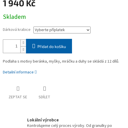
1 940 Kč
Měrná
Skladem
cena:
Dárková krabice
Přidat do košíku
Podlaha s motivy beránka, myšky, mráčku a duhy se skládá z 12 dílů.
Detailní informace
ZEPTAT SE
SDÍLET
Lokální výrobce
Kontrolujeme celý proces výroby. Od granulky po