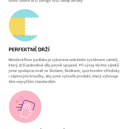
uvnitř dobře drží. Design totiž dělají detaily.
PERFEKTNĚ DRŽÍ
Minideckfloor podlaha
je vybavena
unikátním systémem zámků
,
který drží jednotlivé díly pevně spojené. Při vývoji těchto zámků
jsme s
polupracovali se školami, školkami, sportovními středisky
i zájmovými kroužky, aby
jsme vytvořili produkt, který vyhovuje
těm nejvyšším standardům.