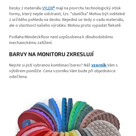
Desky z materiálu
VYLEN®
mají na povrchu technologický otisk
formy, který nejde odstranit, tzv. "sluníčka". Mohou být viditelné
z určitého pohledu na desku. Nejedná se tedy o vadu materiálu,
ale o vlastnost našeho výrobku. Mohou proto vypadat flekatě.
Podlaha Minideckfloor není uzpůsobena k dlouhodobému
mechanickému zatížení.
BARVY NA MONITORU ZKRESLUJÍ
Nejste si jistí vybranou kombinací barev? Náš
vzorník
Vám s
výběrem pomůže. Cena vzorníku Vám bude při objednávce
odečtena.