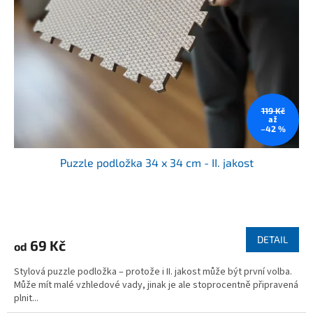
u
k
t
ů
119 Kč
až
–42 %
Puzzle podložka 34 x 34 cm - II. jakost
Průměrné
hodnocení
produktu
DETAIL
69 Kč
od
je
5,0
Stylová puzzle podložka – protože i II. jakost může být první volba.
z
Může mít malé vzhledové vady, jinak je ale stoprocentně připravená
5
plnit...
hvězdiček.