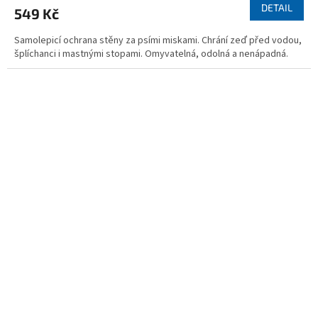
DETAIL
549 Kč
Samolepicí ochrana stěny za psími miskami. Chrání zeď před vodou,
šplíchanci i mastnými stopami. Omyvatelná, odolná a nenápadná.