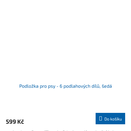
Podložka pro psy - 6 podlahových dílů, šedá
Průměrné
hodnocení
produktu
Do košíku
599 Kč
je
5,0