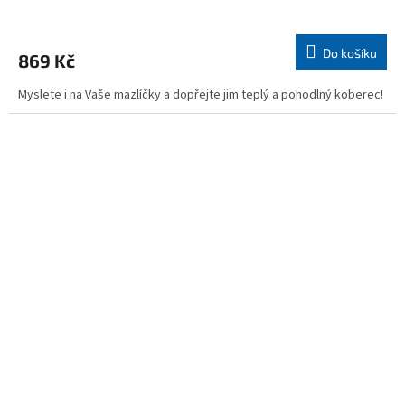
Průměrné
hodnocení
produktu
Do košíku
869 Kč
je
5,0
Myslete i na Vaše mazlíčky a dopřejte jim teplý a pohodlný koberec!
z
5
hvězdiček.