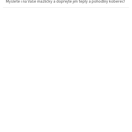
Myslete i na Vaše mazlíčky a dopřejte jim teplý a pohodlný koberec!
z
5
hvězdiček.