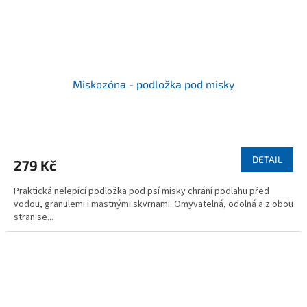
Miskozóna - podložka pod misky
DETAIL
279 Kč
Praktická nelepící podložka pod psí misky chrání podlahu před
vodou, granulemi i mastnými skvrnami. Omyvatelná, odolná a z obou
stran se...