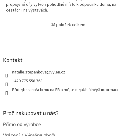
propojené díly vytvoří pohodlné místo k odpočinku doma, na
cestách i na výstavách.
18
položek celkem
O
v
l
Z
á
á
d
p
a
a
Kontakt
c
t
í
natalie.stepankova
@
vylen.cz
í
p
r
+420 775 558 768
v
Přidejte si naši firmu na FB a mějte nejaktuálnější informace.
k
y
v
ý
Proč nakupovat u nás?
p
i
Přímo od výrobce
s
u
Vrácení / Výměna zboží