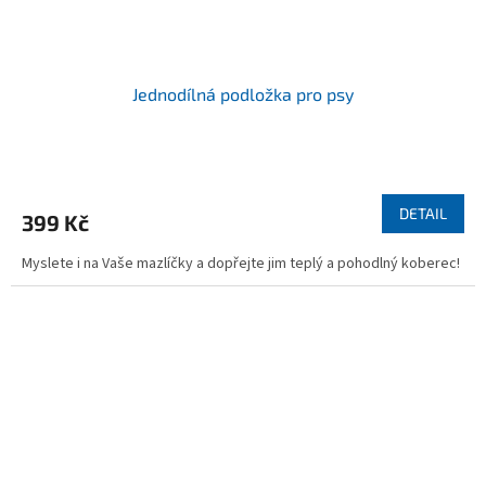
Jednodílná podložka pro psy
Průměrné
hodnocení
produktu
DETAIL
399 Kč
je
4,9
Myslete i na Vaše mazlíčky a dopřejte jim teplý a pohodlný koberec!
z
5
hvězdiček.