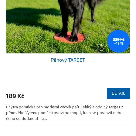
229 Kč
–17 %
Pěnový TARGET
DETAIL
189 Kč
Chytrá pomůcka pro moderní výcvik psů. Lehký a odolný target z
pěnového Vylenu pomáhá psovi pochopit, kam se postavit nebo
čeho se dotknout – a...