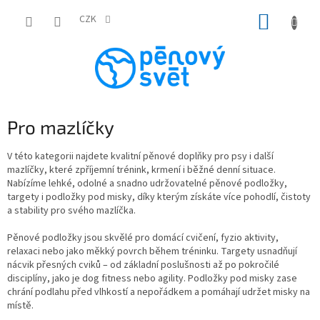
Přejít
NÁKUP
na
CZK
obsah
KOŠÍK
Pro mazlíčky
V této kategorii najdete kvalitní pěnové doplňky pro psy i další
mazlíčky, které zpříjemní trénink, krmení i běžné denní situace.
Nabízíme lehké, odolné a snadno udržovatelné pěnové podložky,
targety i podložky pod misky, díky kterým získáte více pohodlí, čistoty
a stability pro svého mazlíčka.
Pěnové podložky jsou skvělé pro domácí cvičení, fyzio aktivity,
relaxaci nebo jako měkký povrch během tréninku. Targety usnadňují
nácvik přesných cviků – od základní poslušnosti až po pokročilé
disciplíny, jako je dog fitness nebo agility. Podložky pod misky zase
chrání podlahu před vlhkostí a nepořádkem a pomáhají udržet misky na
místě.