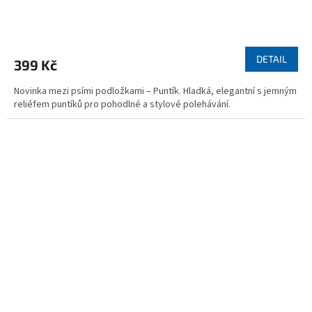
Průměrné
hodnocení
produktu
DETAIL
399 Kč
je
5,0
Novinka mezi psími podložkami – Puntík. Hladká, elegantní s jemným
z
reliéfem puntíků pro pohodlné a stylové polehávání.
5
hvězdiček.