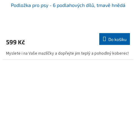
Podložka pro psy - 6 podlahových dílů, tmavě hnědá
Průměrné
hodnocení
produktu
Do košíku
599 Kč
je
5,0
Myslete i na Vaše mazlíčky a dopřejte jim teplý a pohodlný koberec!
z
5
hvězdiček.