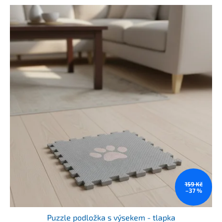
159 Kč
–37 %
Puzzle podložka s výsekem - tlapka