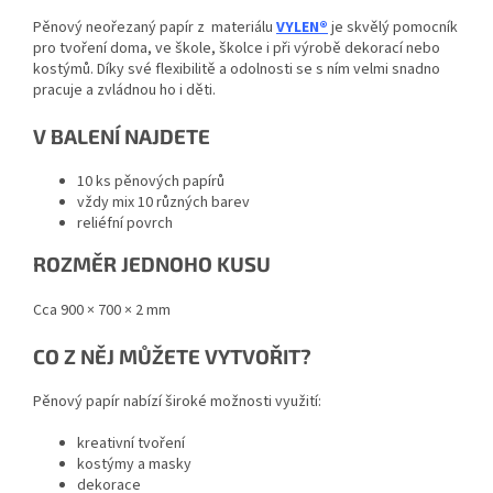
Pěnový neořezaný papír z
materiálu
VYLEN®
je skvělý pomocník
pro tvoření doma, ve škole, školce i při výrobě dekorací nebo
kostýmů. Díky své flexibilitě a odolnosti se s ním velmi snadno
pracuje a zvládnou ho i děti.
V BALENÍ NAJDETE
10 ks pěnových papírů
vždy mix 10 různých barev
reliéfní povrch
ROZMĚR JEDNOHO KUSU
Cca 900 × 700 × 2 mm
CO Z NĚJ MŮŽETE VYTVOŘIT?
Pěnový papír nabízí široké možnosti využití:
kreativní tvoření
kostýmy a masky
dekorace