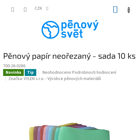
Přejít
NÁKUP
na
CZK
obsah
KOŠÍK
Pěnový papír neořezaný - sada 10 ks
700-26-0286
Průměrné
Neohodnoceno
Podrobnosti hodnocení
Novinka
Tip
hodnocení
Značka:
VYLEN s.r.o. - Výrobce pěnových materiálů
produktu
je
0,0
z
5
hvězdiček.