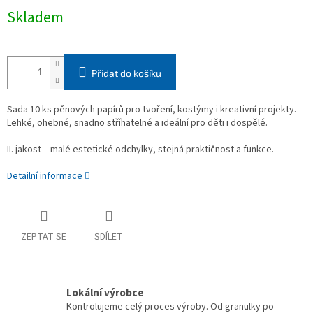
Měrná
Skladem
cena:
Přidat do košíku
Sada 10 ks pěnových papírů pro tvoření, kostýmy i kreativní projekty.
Lehké, ohebné, snadno stříhatelné a ideální pro děti i dospělé.
II. jakost – malé estetické odchylky, stejná praktičnost a funkce.
Detailní informace
ZEPTAT SE
SDÍLET
Lokální výrobce
Kontrolujeme celý proces výroby. Od granulky po