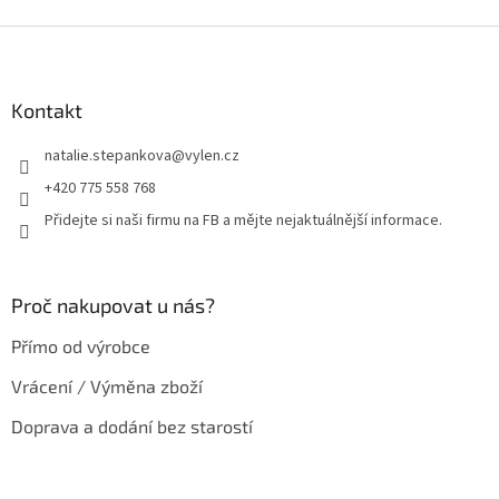
Z
á
p
a
Kontakt
t
natalie.stepankova
@
vylen.cz
í
+420 775 558 768
Přidejte si naši firmu na FB a mějte nejaktuálnější informace.
Proč nakupovat u nás?
Přímo od výrobce
Vrácení / Výměna zboží
Doprava a dodání bez starostí