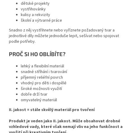
dětské projekty
vystřihovánky
kulisy a rekvizity
školní a výtvarné práce
Snadno z něj vystřihnete nebo vyříznete požadovaný tvar a
jednotlivé díly můžete jednoduše lepit, sešívat nebo spojovat
podle potřeby.
PROČ SI HO OBLÍBÍTE?
lehký a flexibilní materiál
snadné stříhání i tvarování
příjemný reliéfní povrch
vhodný pro děti i dospělé
široké možnosti využití
dobře drží tvar
omyvatelný materiál
II. jakost = stále skvělý materiál pro tvoření
Produkt je veden jako II. jakost. Může obsahovat drobné
vzhledové vady, které však nemají vliv na jeho funkčnost a
využití při kreativním tvoření.