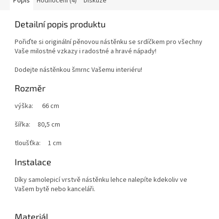
Popis
Hodnocení (4)
Diskuze
Detailní popis produktu
Pořiďte si originální pěnovou nástěnku se srdíčkem pro všechny
Vaše milostné vzkazy i radostné a hravé nápady!
Dodejte nástěnkou šmrnc Vašemu interiéru!
Rozměr
výška: 66 cm
šířka: 80,5 cm
tloušťka: 1 cm
Instalace
Díky samolepicí vrstvě nástěnku lehce nalepíte kdekoliv ve
Vašem bytě nebo kanceláři.
Materiál