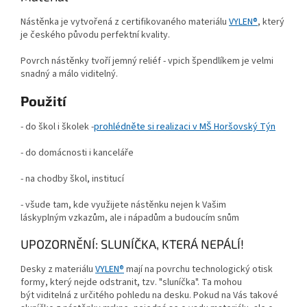
Nástěnka je vytvořená z certifikovaného materiálu
VYLEN®
, který
je českého původu perfektní kvality.
Povrch nástěnky tvoří jemný reliéf - vpich špendlíkem je velmi
snadný a málo viditelný.
Použití
- do škol i školek -
prohlédněte si realizaci v MŠ Horšovský Týn
- do domácnosti i kanceláře
- na chodby škol, institucí
- všude tam, kde využijete nástěnku nejen k Vašim
láskyplným vzkazům, ale i nápadům a budoucím snům
UPOZORNĚNÍ: SLUNÍČKA, KTERÁ NEPÁLÍ!
Desky z materiálu
VYLEN®
mají na povrchu technologický otisk
formy, který nejde odstranit, tzv. "sluníčka". Ta mohou
být viditelná z určitého pohledu na desku. Pokud na Vás takové