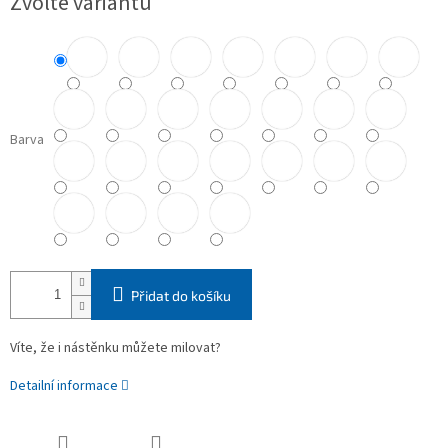
Zvolte variantu
cena:
Barva
Přidat do košíku
Víte, že i nástěnku můžete milovat?
Detailní informace