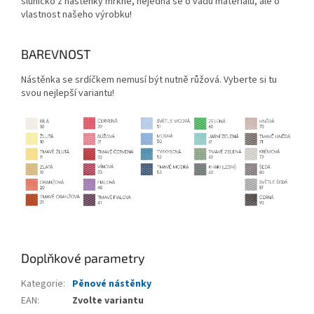
sluníčko z nástěnky mrkne, nejedná se o vadu materiálu, ale o
vlastnost našeho výrobku!
BAREVNOST
Nástěnka se srdíčkem nemusí být nutně růžová. Vyberte si tu
svou nejlepší variantu!
Doplňkové parametry
Kategorie
:
Pěnové nástěnky
EAN
:
Zvolte variantu