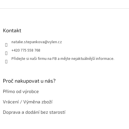
Z
á
p
a
Kontakt
t
natalie.stepankova
@
vylen.cz
í
+420 775 558 768
Přidejte si naši firmu na FB a mějte nejaktuálnější informace.
Proč nakupovat u nás?
Přímo od výrobce
Vrácení / Výměna zboží
Doprava a dodání bez starostí