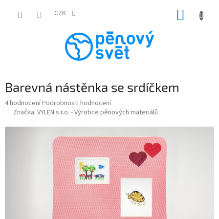
Přejít
NÁKUP
na
CZK
obsah
KOŠÍK
Barevná nástěnka se srdíčkem
Průměrné
4 hodnocení
Podrobnosti hodnocení
hodnocení
Značka:
VYLEN s.r.o. - Výrobce pěnových materiálů
produktu
je
5,0
z
5
hvězdiček.