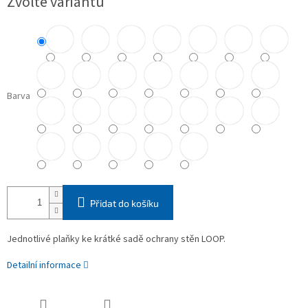
Zvolte variantu
cena:
Barva
Přidat do košíku
Jednotlivé plaňky ke krátké sadě ochrany stěn LOOP.
Detailní informace