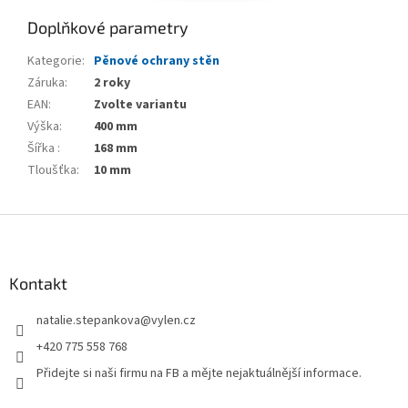
Doplňkové parametry
Kategorie
:
Pěnové ochrany stěn
Záruka
:
2 roky
EAN
:
Zvolte variantu
Výška
:
400 mm
Šířka
:
168 mm
Tloušťka
:
10 mm
Z
á
p
a
Kontakt
t
natalie.stepankova
@
vylen.cz
í
+420 775 558 768
Přidejte si naši firmu na FB a mějte nejaktuálnější informace.