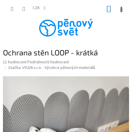
Přejít
NÁKUP
na
CZK
obsah
KOŠÍK
Ochrana stěn LOOP - krátká
Průměrné
11 hodnocení
Podrobnosti hodnocení
hodnocení
Značka:
VYLEN s.r.o. - Výrobce pěnových materiálů
produktu
je
5,0
z
5
hvězdiček.