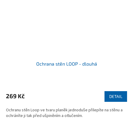
Ochrana stěn LOOP - dlouhá
Průměrné
hodnocení
produktu
269 Kč
DETAIL
je
5,0
Ochranu stěn Loop ve tvaru planěk jednoduše přilepíte na stěnu a
z
ochráníte ji tak před ušpiněním a otlučením.
5
hvězdiček.