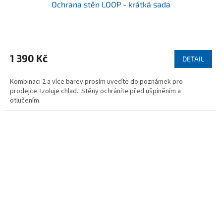
Ochrana stěn LOOP - krátká sada
Průměrné
hodnocení
produktu
1 390 Kč
DETAIL
je
5,0
Kombinaci 2 a více barev prosím uveďte do poznámek pro
z
prodejce. Izoluje chlad. Stěny ochráníte před ušpiněním a
5
otlučením.
hvězdiček.