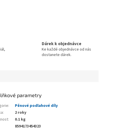
Dárek k objednávce
iál,
Ke každé objednávce od nás
dostanete dárek.
lňkové parametry
gorie
:
Pěnové podlahové díly
ka
:
2 roky
nost
:
0.1 kg
8594173454323