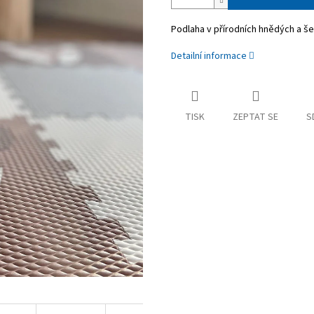
Podlaha v přírodních hnědých a še
Detailní informace
TISK
ZEPTAT SE
S