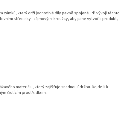
em zámků
, který drží jednotlivé díly pevně spojené. Při vývoji těchto
rtovními středisky i zájmovými kroužky, aby
jsme vytvořili produkt,
avého materiálu, který zajišťuje snadnou údržbu. Dojde-li k
žným čistícím prostředkem.