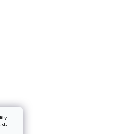
íky
ost.