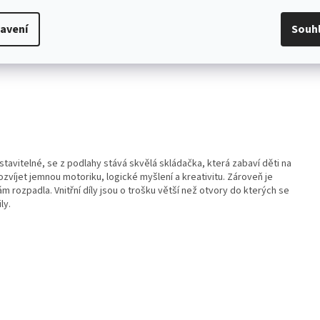
avení
Souh
stavitelné
, se z podlahy stává skvělá skládačka, která zabaví děti na
rozvíjet jemnou motoriku, logické myšlení a kreativitu. Zároveň je
m rozpadla. Vnitřní díly jsou o trošku větší než otvory do kterých se
ily.