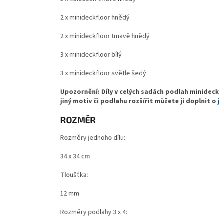
2 x minideckfloor hnědý
2 x minideckfloor tmavě hnědý
3 x minideckfloor bílý
3 x minideckfloor světle šedý
Upozornění: Díly v celých sadách podlah minideck
jiný motiv či podlahu rozšířit můžete ji doplnit o
ROZMĚR
Rozměry jednoho dílu:
34 x 34 cm
Tloušťka:
12 mm
Rozměry podlahy 3 x 4: