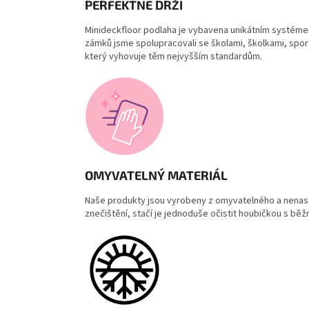
PERFEKTNĚ DRŽÍ
Minideckfloor podlaha
je vybavena
unikátním systém
zámků jsme s
polupracovali se školami, školkami, spo
který vyhovuje těm nejvyšším standardům.
OMYVATELNÝ MATERIÁL
Naše produkty jsou vyrobeny z omyvatelného a nenasák
znečištění, stačí je jednoduše očistit houbičkou s bě