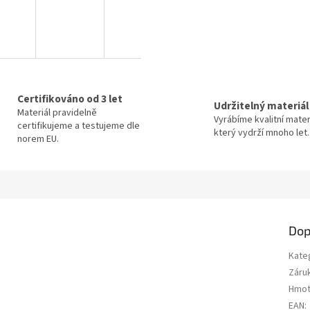
Certifikováno od 3 let
Udržitelný materiál
Materiál pravidelně
Vyrábíme kvalitní mater
certifikujeme a testujeme dle
který vydrží mnoho let.
norem EU.
Dop
Kate
Záru
Hmot
EAN
: