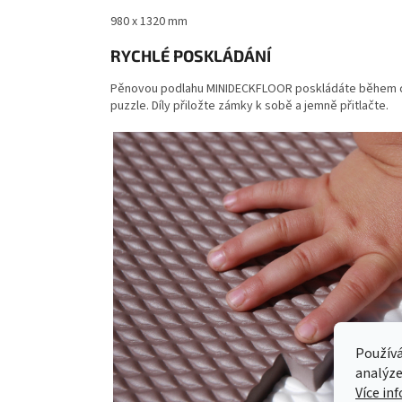
980 x 1320 mm
RYCHLÉ POSKLÁDÁNÍ
Pěnovou podlahu MINIDECKFLOOR poskládáte během chvil
puzzle. Díly přiložte zámky k sobě a jemně přitlačte.
Používá
analýze
Více in