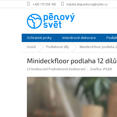
Přejít
+420 775 558 768
natalie.stepankova@vylen.cz
na
obsah
Ochranné prvky
Interiérové dekorace
Podlah
Domů
Podlahové díly
Minideckfloor podlaha 1
Minideckfloor podlaha 12 díl
Průměrné
13 hodnocení
Podrobnosti hodnocení
Značka:
VYLEN
hodnocení
produktu
je
5,0
z
5
hvězdiček.