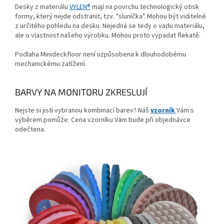
Desky z materiálu
VYLEN®
mají na povrchu technologický otisk
formy, který nejde odstranit, tzv. "sluníčka". Mohou být viditelné
z určitého pohledu na desku. Nejedná se tedy o vadu materiálu,
ale o vlastnost našeho výrobku. Mohou proto vypadat flekatě.
Podlaha Minideckfloor není uzpůsobena k dlouhodobému
mechanickému zatížení.
BARVY NA MONITORU ZKRESLUJÍ
Nejste si jistí vybranou kombinací barev? Náš
vzorník
Vám s
výběrem pomůže. Cena vzorníku Vám bude při objednávce
odečtena.