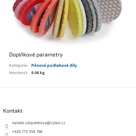
Doplňkové parametry
Kategorie
:
Pěnové podlahové díly
Hmotnost
:
0.06 kg
Z
á
p
a
Kontakt
t
natalie.stepankova
@
vylen.cz
í
+420 775 558 768