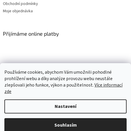
Obchodní podmínky
Moje objednávka
Přijímáme online platby
Používáme cookies, abychom Vám umožnili pohodlné
Vytvořil Shoptet
prohlížení webu a díky analýze provozu webu neustále
zlepšovali jeho funkce, výkon a použitelnost.
Více informací
zde
Copyright 2026
Pěnový svět
. Všechna práva vyhrazena.
Upravit
nastavení cookies
Nastavení
sendinblue.page(productDetail, { 'ma_title' : Pěnové podlahové díly,
'ma_url' : Minideckfloor podlaha 12 dílů - lenochod, koloušek, jednorožec a
Souhlasím
tlapka 24-12-10, 'ma_path' :