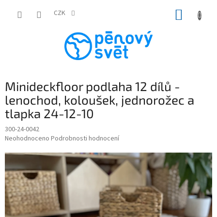
Přejít
NÁKUP
na
CZK
obsah
KOŠÍK
Minideckfloor podlaha 12 dílů -
lenochod, koloušek, jednorožec a
tlapka 24-12-10
300-24-0042
Průměrné
Neohodnoceno
Podrobnosti hodnocení
hodnocení
produktu
je
0,0
z
5
hvězdiček.