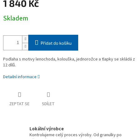
1 840 Kč
Měrná
Skladem
cena:
Přidat do košíku
Podlaha s motivy lenochoda, kolouška, jednorožce a tlapky se skládá z
12 dílů.
Detailní informace
ZEPTAT SE
SDÍLET
Lokální výrobce
Kontrolujeme celý proces výroby. Od granulky po