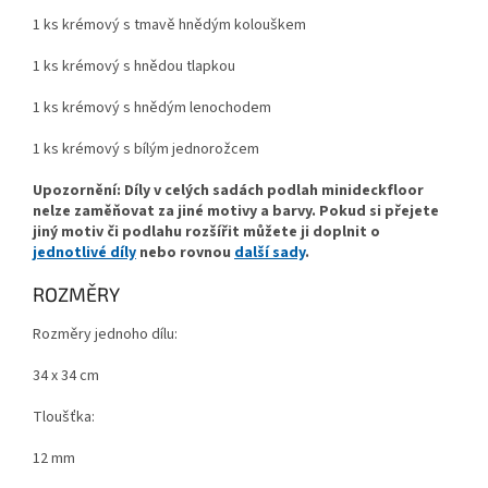
1 ks krémový s tmavě hnědým kolouškem
1 ks krémový s hnědou tlapkou
1 ks krémový s hnědým lenochodem
1 ks krémový s bílým jednorožcem
Upozornění: Díly v celých sadách podlah minideckfloor
nelze zaměňovat za jiné motivy a barvy. Pokud si přejete
jiný motiv či podlahu rozšířit můžete ji doplnit o
jednotlivé díly
nebo rovnou
další sady
.
ROZMĚRY
Rozměry jednoho dílu:
34 x 34 cm
Tloušťka:
12 mm