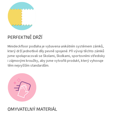
PERFEKTNĚ DRŽÍ
Minideckfloor podlaha
je vybavena
unikátním systémem zámků
,
který drží jednotlivé díly pevně spojené. Při vývoji těchto zámků
jsme s
polupracovali se školami, školkami, sportovními středisky
i zájmovými kroužky, aby
jsme vytvořili produkt, který vyhovuje
těm nejvyšším standardům.
OMYVATELNÝ MATERIÁL