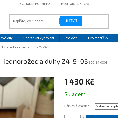
OBCHODNÍ PODMÍNKY
MOJE OBJEDNÁVKA
HLEDAT
ové díly
Sportovní vybavení
Pro děti
Pro mazlíčky
 dílů - jednorožec a duhy 24-9-03
 - jednorožec a duhy 24-9-03
300-24-0003
1 430 Kč
Měrná
Skladem
cena:
Dárková krabice