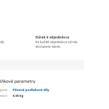
Dárek k objednávce
iál,
Ke každé objednávce od nás
dostanete dárek.
lňkové parametry
gorie
:
Pěnové podlahové díly
nost
:
0.06 kg