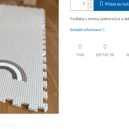
Přidat do koš
Podlaha s motivy jednorožce a duh
Detailní informace
TISK
ZEPTAT SE
S