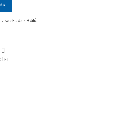
íku
y se skládá z 9 dílů.
DÍLET