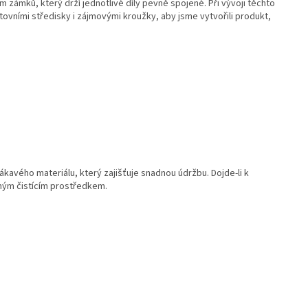
em zámků
, který drží jednotlivé díly pevně spojené. Při vývoji těchto
rtovními středisky i zájmovými kroužky, aby
jsme vytvořili produkt,
avého materiálu, který zajišťuje snadnou údržbu. Dojde-li k
žným čistícím prostředkem.