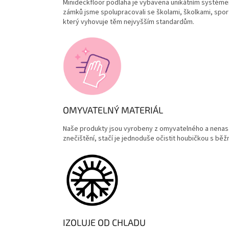
Minideckfloor podlaha
je vybavena
unikátním systém
zámků jsme s
polupracovali se školami, školkami, spo
který vyhovuje těm nejvyšším standardům.
OMYVATELNÝ MATERIÁL
Naše produkty jsou vyrobeny z omyvatelného a nenasák
znečištění, stačí je jednoduše očistit houbičkou s bě
IZOLUJE OD CHLADU