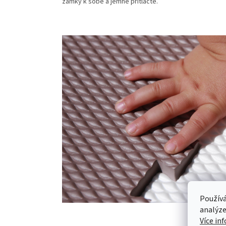
zámky k sobě a jemně přitlačte.
Používá
analýze
Více in