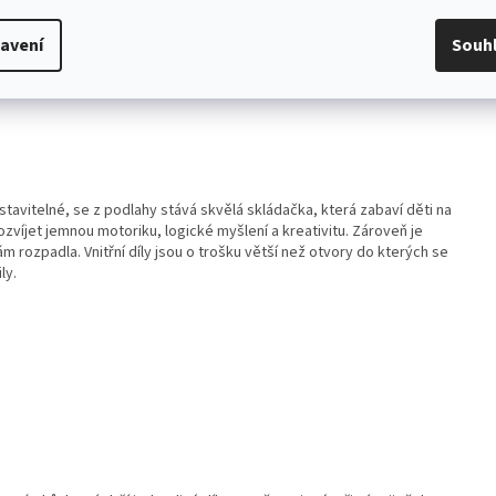
avení
Souh
stavitelné
, se z podlahy stává skvělá skládačka, která zabaví děti na
rozvíjet jemnou motoriku, logické myšlení a kreativitu. Zároveň je
m rozpadla. Vnitřní díly jsou o trošku větší než otvory do kterých se
ily.