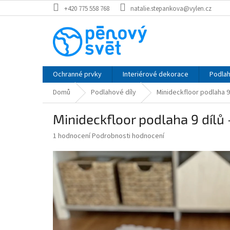
Přejít
+420 775 558 768
natalie.stepankova@vylen.cz
na
obsah
Ochranné prvky
Interiérové dekorace
Podlah
Domů
Podlahové díly
Minideckfloor podlaha 9
Minideckfloor podlaha 9 dílů
Průměrné
1 hodnocení
Podrobnosti hodnocení
hodnocení
produktu
je
5,0
z
5
hvězdiček.