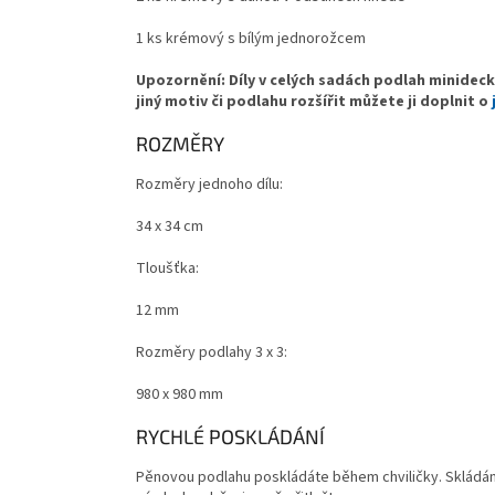
1 ks krémový s bílým jednorožcem
Upozornění: Díly v celých sadách podlah minideck
jiný motiv či podlahu rozšířit můžete ji doplnit o
ROZMĚRY
Rozměry jednoho dílu:
34 x 34 cm
Tloušťka:
12 mm
Rozměry podlahy 3 x 3:
980 x 980 mm
RYCHLÉ POSKLÁDÁNÍ
Pěnovou podlahu poskládáte během chviličky. Skládání j