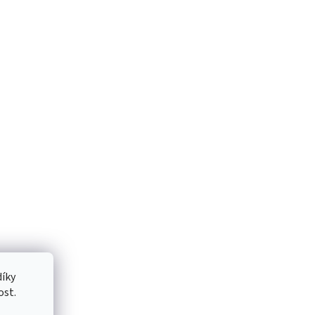
íky
ost.