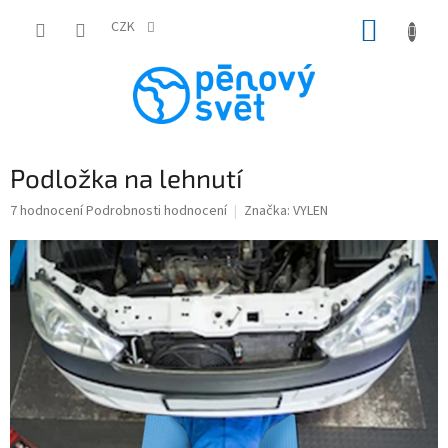
Přejít
NÁKUP
na
CZK
obsah
KOŠÍK
Podložka na lehnutí
Průměrné
7 hodnocení
Podrobnosti hodnocení
Značka:
VYLEN
hodnocení
produktu
je
5,0
z
5
hvězdiček.