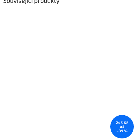
Související produkty
245 Kč
až
–39 %