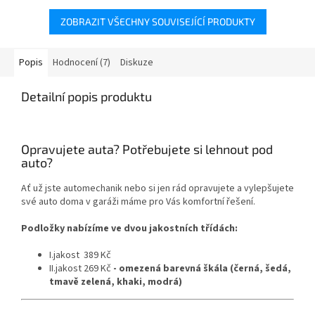
ZOBRAZIT VŠECHNY SOUVISEJÍCÍ PRODUKTY
Popis
Hodnocení (7)
Diskuze
Detailní popis produktu
Opravujete auta? Potřebujete si lehnout pod
auto?
Ať už jste automechanik nebo si jen rád opravujete a vylepšujete
své auto doma v garáži máme pro Vás komfortní řešení.
Podložky nabízíme ve dvou jakostních třídách:
I.jakost 389 Kč
II.jakost 269 Kč
- omezená barevná škála (černá, šedá,
tmavě zelená, khaki, modrá)