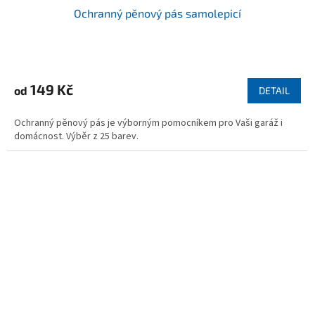
Ochranný pěnový pás samolepicí
Průměrné
hodnocení
produktu
149 Kč
od
DETAIL
je
4,9
Ochranný pěnový pás je výborným pomocníkem pro Vaši garáž i
z
domácnost. Výběr z 25 barev.
5
hvězdiček.