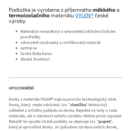
Podložka je vyrobena z příjemného
měkkého
a
termoizolačního
materiálu
VYLEN®
české
výroby.
Materiál je nenasákavý a omyvatelný běžnými čistícími
prostředky.
zdravotně nezávadný a certifikovaný materiál
netrhá se
široká škála barev
dlouhá životnost
UPOZORNĚNÍ:
Desky z materiálu VYLEN® mají na povrchu technologický otisk
formy, který nejde odstranit, tzv. "
sluníčka
". Mohou být
viditelné z určitého pohledu na desku. Nejedná se tedy o vadu
materiálu, ale o vlastnost našeho výrobku. Mohou proto vypadat
flekatě! Ve spodní straně podlahy se objevuje tzv. "
pupek
",
který je uprostřed desky. Je způsoben výrobou našich desek,