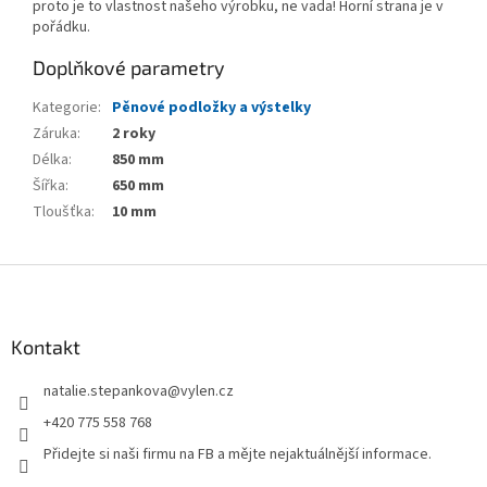
proto je to vlastnost našeho výrobku, ne vada! Horní strana je v
pořádku.
Doplňkové parametry
Kategorie
:
Pěnové podložky a výstelky
Záruka
:
2 roky
Délka
:
850 mm
Šířka
:
650 mm
Tloušťka
:
10 mm
Z
á
p
a
Kontakt
t
natalie.stepankova
@
vylen.cz
í
+420 775 558 768
Přidejte si naši firmu na FB a mějte nejaktuálnější informace.