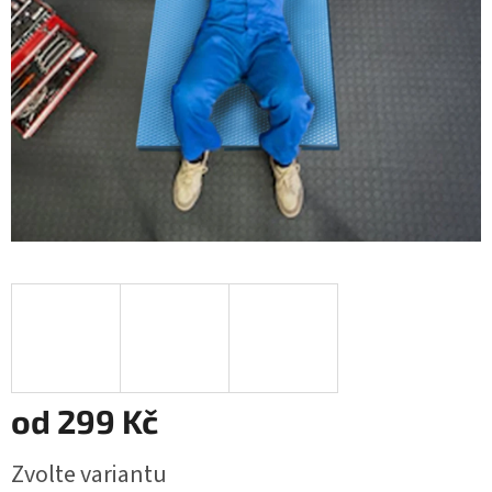
od
299 Kč
Měrná
Zvolte variantu
cena: