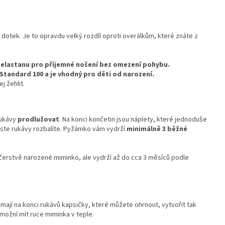
a dotek. Je to opravdu velký rozdíl oproti overálkům, které znáte z
8% elastanu pro příjemné nošení bez omezení pohybu.
tandard 100 a je vhodný pro děti od narození.
 žehlit.
rukávy
prodlužovat
. Na konci končetin jsou náplety, které jednoduše
roste rukávy rozbalíte. Pyžámko vám vydrží
minimálně 3 běžné
čerstvě narozené miminko, ale vydrží až do cca 3 měsíců podle
mají na konci rukávů kapsičky, které můžete ohrnout, vytvořit tak
Umožní mít ruce miminka v teple.