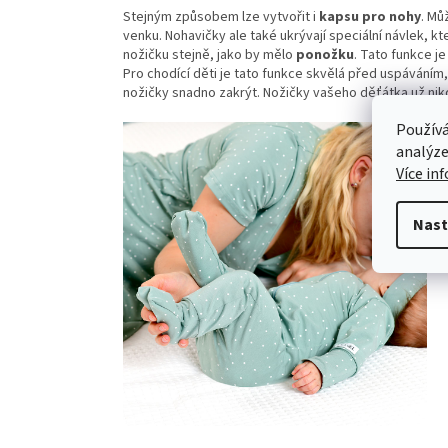
Stejným způsobem lze vytvořit i
kapsu pro nohy
. Mů
venku. Nohavičky ale také ukrývají speciální návlek, k
nožičku stejně, jako by mělo
ponožku
. Tato funkce j
Pro chodící děti je tato funkce skvělá před uspávání
nožičky snadno zakrýt. Nožičky vašeho děťátka už ni
Používá
analýze
Více in
Nast