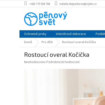
Přejít
+420 775 558 768
natalie.stepankova@vylen.cz
na
obsah
Ochranné prvky
Interiérové dekorace
Podlah
Domů
Pro děti
Rostoucí overal Kočička
Rostoucí overal Kočička
Průměrné
Neohodnoceno
Podrobnosti hodnocení
hodnocení
produktu
je
0,0
z
5
hvězdiček.