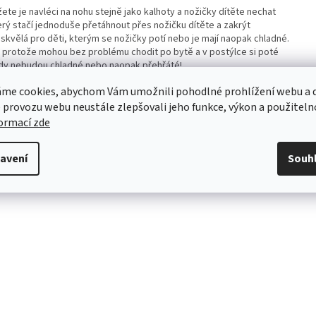
žete je navléci na nohu stejně jako kalhoty a nožičky dítěte nechat
terý stačí jednoduše přetáhnout přes nožičku dítěte a zakrýt
e skvělá pro děti, kterým se nožičky potí nebo je mají naopak chladné.
m, protože mohou bez problému chodit po bytě a v postýlce si poté
kdy nebudou chladné nebo naopak přehřáté!
me cookies, abychom Vám umožnili pohodlné prohlížení webu a d
 provozu webu neustále zlepšovali jeho funkce, výkon a použiteln
formací zde
avení
Souh