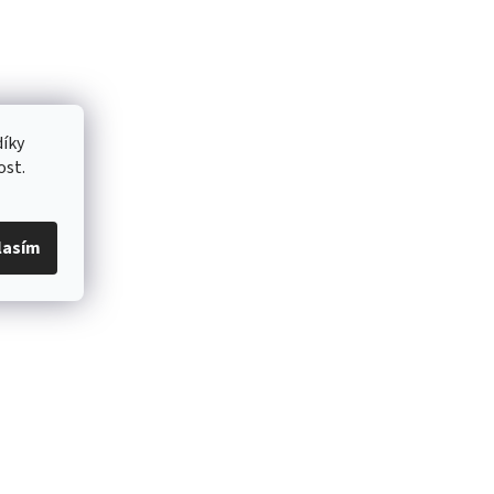
íky
ost.
lasím