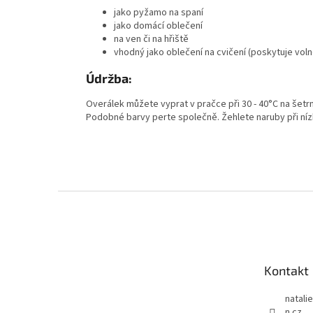
jako pyžamo na spaní
jako domácí oblečení
na ven či na hřiště
vhodný jako oblečení na cvičení (poskytuje vol
Údržba:
Overálek můžete vyprat v pračce při 30 - 40°C na šetr
Podobné barvy perte společně. Žehlete naruby při níz
Z
á
p
a
t
Kontakt
í
natali
n.cz