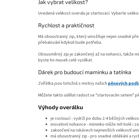
Jak vybrat velikost?
Uvedená velikost overalu je startovací. Vyberte velikos
Rychlost a praktičnost
Má oboustranný zip, který umožňuje nejen snadné převl
přebalování kdykoli bude potřeba.
Obousměrný zip je zakončený až na nohavici, takže mi
byste ho museli celé vyslíkat.
Dárek pro budoucí maminku a tatínka
Zvířátka jsou totožná s motivy našich
pěnových podl
Můžete takto udělat radost se "startovacím setem" 
Výhody overálku
je rostoucí - vydrží po dobu 2-4 běžných velikos
inovativní nohavice - miminko může mít holé i z
zakončení na rukávech nejmenších velikostí umo
má oboustranný zip - pro snadné oblékání a ryc