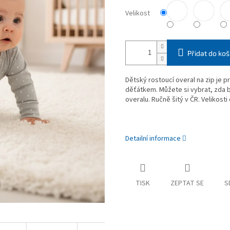
Velikost
Přidat do koš
Dětský rostoucí overal na zip je p
děťátkem. Můžete si vybrat, zda 
overalu. Ručně šitý v ČR. Velikosti
Detailní informace
TISK
ZEPTAT SE
S