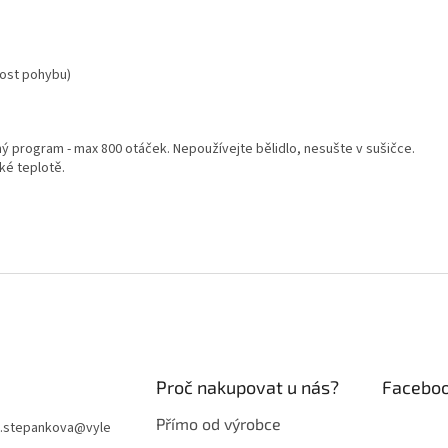
nost pohybu)
ný program - max 800 otáček. Nepoužívejte bělidlo, nesušte v sušičce.
ké teplotě.
Proč nakupovat u nás?
Facebo
Přímo od výrobce
e.stepankova
@
vyle