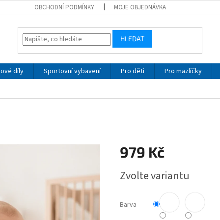
OBCHODNÍ PODMÍNKY
MOJE OBJEDNÁVKA
HLEDAT
ové díly
Sportovní vybavení
Pro děti
Pro mazlíčky
979 Kč
Měrná
Zvolte variantu
cena:
Barva