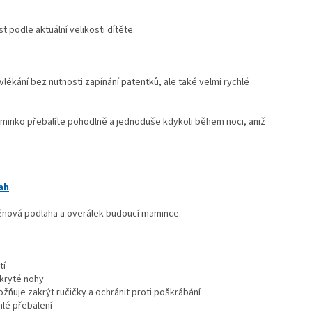
t podle aktuální velikosti dítěte.
ékání bez nutnosti zapínání patentků, ale také velmi rychlé
minko přebalíte pohodlně a jednoduše kdykoli během noci, aniž
ah
.
pěnová podlaha a overálek budoucí mamince.
tí
akryté nohy
žňuje zakrýt ručičky a ochránit proti poškrábání
hlé přebalení