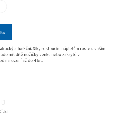
íku
raktický a funkční. Díky rostoucím nápletům roste s vaším
bude mít dítě nožičky venku nebo zakryté v
 od narození až do 4 let.
DÍLET