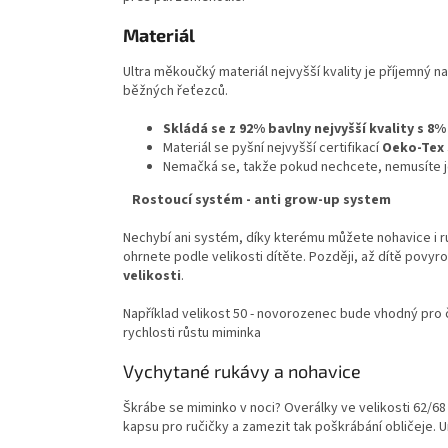
Materiál
Ultra měkoučký materiál nejvyšší kvality je příjemný n
běžných řeťezců.
Skládá se z 92% bavlny nejvyšší kvality s 
Materiál se pyšní nejvyšší certifikací
Oeko-Tex S
Nemačká se, takže pokud nechcete, nemusíte jej
Rostoucí systém - anti grow-up system
Nechybí ani systém, díky kterému můžete nohavice i 
ohrnete podle velikosti dítěte. Později, až dítě povy
velikosti
.
Například velikost 50 - novorozenec bude vhodný pro 
rychlosti růstu miminka
Vychytané rukávy a nohavice
Škrábe se miminko v noci? Overálky ve velikosti 62/68 
kapsu pro ručičky a zamezit tak poškrábání obličeje. 