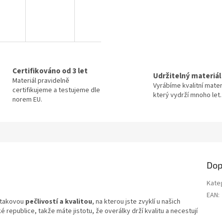
Certifikováno od 3 let
Udržitelný materiál
Materiál pravidelně
Vyrábíme kvalitní mater
certifikujeme a testujeme dle
který vydrží mnoho let.
norem EU.
Dop
Kate
EAN
:
s takovou
pečlivostí a kvalitou
, na kterou jste zvyklí u našich
 republice, takže máte jistotu, že overálky drží kvalitu a necestují