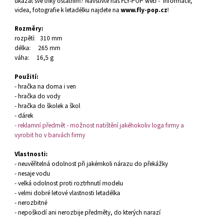
ukázat
své triky
ostatním?
Navštivte náš FLY-POP web - informace,
videa, fotografie k letadélku najdete na
www.fly-pop.cz
!
Rozměry:
rozpětí: 310 mm
d
élka: 265 mm
v
áha: 16,5 g
Použití:
- hračka na doma i ven
- hračka do vody
- hračka do školek a škol
- dárek
- reklamní předmět - možnost natištění jakéhokoliv loga firmy a
vyrobit ho v barvách firmy
Vlastnosti:
- neuvěřitelná odolnost při jakémkoli nárazu do překážky
- nesaje vodu
- velká odolnost proti roztrhnutí modelu
- velmi dobré letové vlastnosti letadélka
- nerozbitné
- nepoškodí ani nerozbije předměty, do kterých narazí