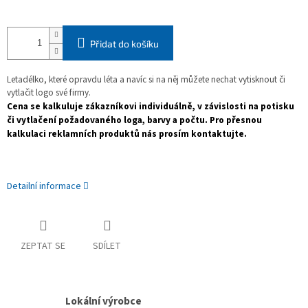
Přidat do košíku
Letadélko, které opravdu léta a navíc si na něj můžete nechat vytisknout či
vytlačit logo své firmy.
Cena se kalkuluje zákazníkovi individuálně, v závislosti na potisku
či vytlačení požadovaného loga, barvy a počtu. Pro přesnou
kalkulaci reklamních produktů nás prosím kontaktujte.
Detailní informace
ZEPTAT SE
SDÍLET
Lokální výrobce