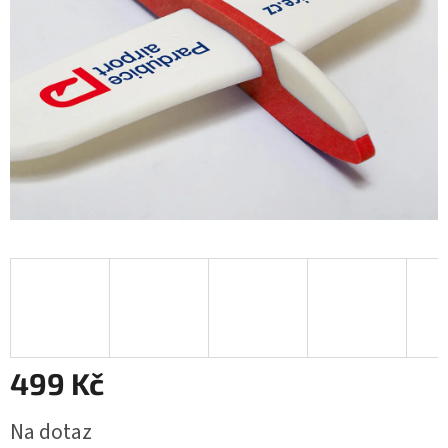
499 Kč
Měrná
Na dotaz
cena: