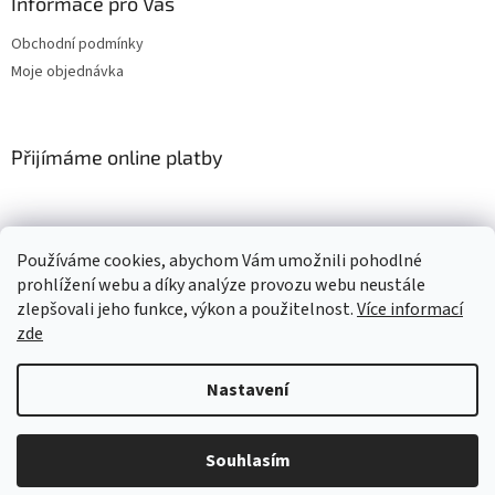
Informace pro Vás
Obchodní podmínky
Moje objednávka
Přijímáme online platby
Používáme cookies, abychom Vám umožnili pohodlné
prohlížení webu a díky analýze provozu webu neustále
zlepšovali jeho funkce, výkon a použitelnost.
Více informací
Vytvořil Shoptet
zde
Copyright 2026
Pěnový svět
. Všechna práva vyhrazena.
Upravit
Nastavení
nastavení cookies
Souhlasím
sendinblue.page(productDetail, { 'ma_title' : Reklamní produkty, 'ma_url' :
Reklamní letadlo Fly-pop, 'ma_path' : https://www.penovysvet.cz/reklamni-