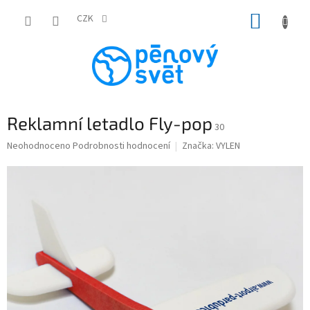
Přejít
NÁKUP
na
CZK
obsah
KOŠÍK
Reklamní letadlo Fly-pop
30
Průměrné
Neohodnoceno
Podrobnosti hodnocení
Značka:
VYLEN
hodnocení
produktu
je
0,0
z
5
hvězdiček.