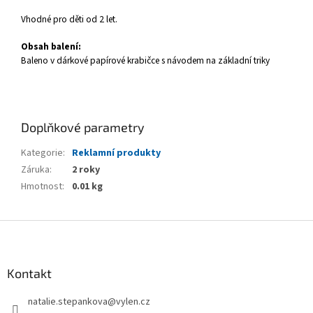
Vhodné pro děti od 2 let.
Obsah balení:
Baleno v dárkové papírové krabičce s návodem na základní triky
Doplňkové parametry
Kategorie
:
Reklamní produkty
Záruka
:
2 roky
Hmotnost
:
0.01 kg
Z
á
p
a
Kontakt
t
natalie.stepankova
@
vylen.cz
í