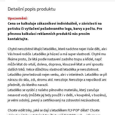
Detailní popis produktu
Upozornění:
Cena se kalkuluje zákazníkovi individuálně, v závislosti na
potisku či vytlačení požadovaného loga, barvy a počtu. Pro
přesnou kalkulaci reklamních produktů nás prosím
kontaktujte.
Chytré nerozbitné létající letadélko
, které nadchne nejen Vaše děti, ale i
Vás hravé rodiče.
Letadélko je házecí a má super vlastnosti. Chytré mu
říkáme proto, že létá podle nastavení zadního trupu a křídel, např.
může létat do vrtulí, doleva, doprava, klouzavě létat a umí spoustu
dalších triků. Velice důležitou vlastností letadélka je nerozbitnost.
Letadélko jsme testovali nejen venku, ale i v interiérech. Letadélko se při
nárazu do skla, zdi, stromu atd. nerozbije. Nerozbije a nepoškodí ani
předmět, do kterého narazil.
Letadélko se vyrábí z našeho pěnového materiálu, který zaručuje
nesavost vody (můžete jej tedy použít i v dešti, v koupelně, v bazénu),
je velmi odolný, pevný a
certifikovaný na zdravotní nezávadnost.
Chcete vidět triky, jaké se dají s letadélkem FLY-POP dělat? Chcete