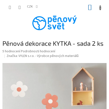
Přejít
NÁKUP
na
CZK
obsah
KOŠÍK
Pěnová dekorace KYTKA - sada 2 ks
Průměrné
5 hodnocení
Podrobnosti hodnocení
hodnocení
Značka:
VYLEN s.r.o. - Výrobce pěnových materiálů
produktu
je
4,8
z
5
hvězdiček.