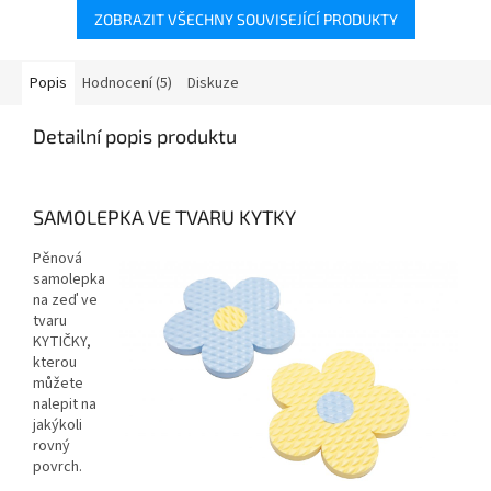
ZOBRAZIT VŠECHNY SOUVISEJÍCÍ PRODUKTY
Popis
Hodnocení (5)
Diskuze
Detailní popis produktu
SAMOLEPKA VE TVARU KYTKY
Pěnová
samolepka
na zeď ve
tvaru
KYTIČKY,
kterou
můžete
nalepit na
jakýkoli
rovný
povrch.