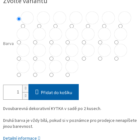
Zvolte variantu
cena:
Barva
Přidat do košíku
Dvoubarevná dekorativní KYTKA v sadě po 2 kusech.
Druhá barva je vždy bílá, pokud si v poznámce pro prodejce nenapíšete
jinou barevnost.
Detailní informace