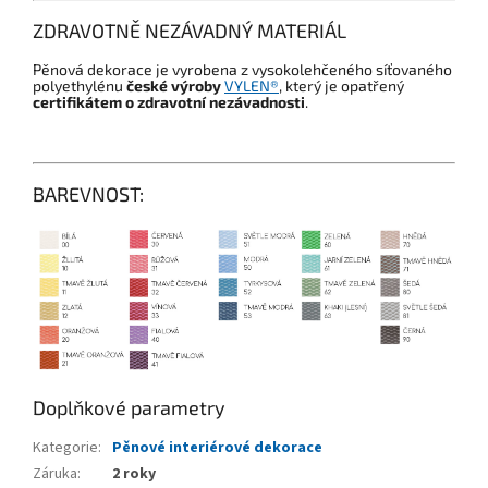
ZDRAVOTNĚ NEZÁVADNÝ MATERIÁL
Pěnová dekorace je vyrobena z vysokolehčeného síťovaného
polyethylénu
české výroby
VYLEN®
, který je opatřený
certifikátem o zdravotní nezávadnosti
.
BAREVNOST:
Doplňkové parametry
Kategorie
:
Pěnové interiérové dekorace
Záruka
:
2 roky