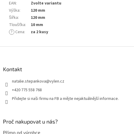
EAN
:
Zvolte variantu
Výška
:
120 mm
Šířka
:
120 mm
Tloušťka
:
10 mm
?
Cena
:
za 2 kusy
Z
á
p
a
Kontakt
t
natalie.stepankova
@
vylen.cz
í
+420 775 558 768
Přidejte si naši firmu na FB a mějte nejaktuálnější informace.
Proč nakupovat u nás?
Přímo od výrobce