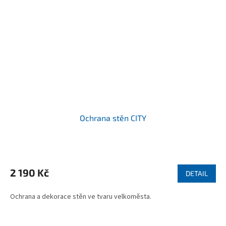
Ochrana stěn CITY
Průměrné
hodnocení
produktu
2 190 Kč
DETAIL
je
4,9
Ochrana a dekorace stěn ve tvaru velkoměsta.
z
5
hvězdiček.