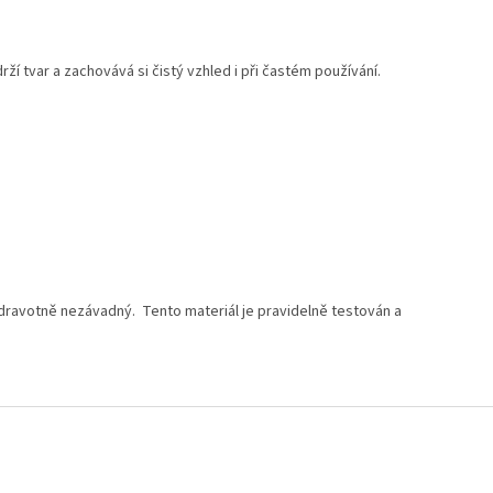
ží tvar a zachovává si čistý vzhled i při častém používání.
zdravotně nezávadný.
Tento materiál je pravidelně testován a