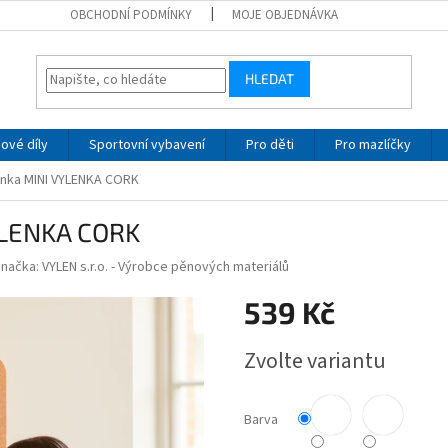
OBCHODNÍ PODMÍNKY
MOJE OBJEDNÁVKA
HLEDAT
ové díly
Sportovní vybavení
Pro děti
Pro mazlíčky
ěnka MINI VYLENKA CORK
YLENKA CORK
Značka:
VYLEN s.r.o. - Výrobce pěnových materiálů
539 Kč
Měrná
Zvolte variantu
cena:
Barva