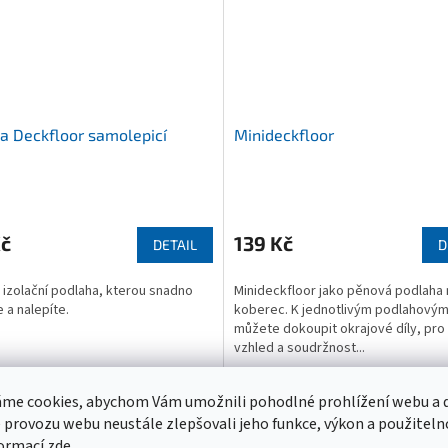
a Deckfloor samolepicí
Minideckfloor
né
Průměrné
ní
hodnocení
u
produktu
Kč
139 Kč
DETAIL
D
je
4,9
izolační podlaha, kterou snadno
Minideckfloor jako pěnová podlaha
z
e a nalepíte.
koberec. K jednotlivým podlahovým d
5
můžete dokoupit okrajové díly, pro 
ek.
hvězdiček.
vzhled a soudržnost...
me cookies, abychom Vám umožnili pohodlné prohlížení webu a d
 provozu webu neustále zlepšovali jeho funkce, výkon a použiteln
formací zde