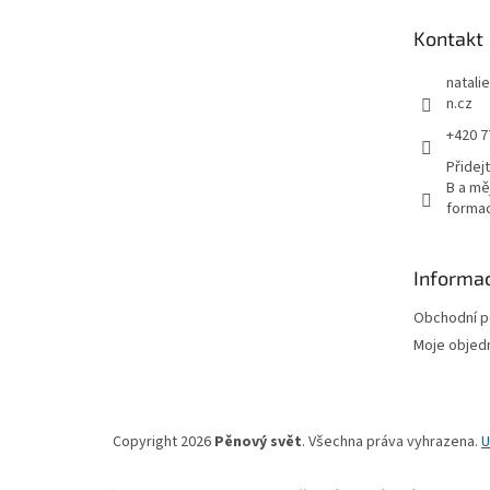
t
Kontakt
í
natali
n.cz
+420 7
Přidejt
B a měj
forma
Informac
Obchodní 
Moje objed
Copyright 2026
Pěnový svět
. Všechna práva vyhrazena.
U