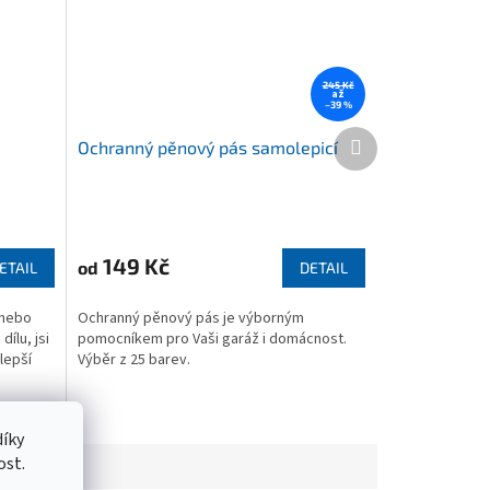
245 Kč
až
–39 %
Další
Ochranný pěnový pás samolepicí
produkt
Průměrné
hodnocení
produktu
149 Kč
od
ETAIL
DETAIL
je
4,9
 nebo
Ochranný pěnový pás je výborným
z
ílu, jsi
pomocníkem pro Vaši garáž i domácnost.
5
lepší
Výběr z 25 barev.
hvězdiček.
íky
ost.