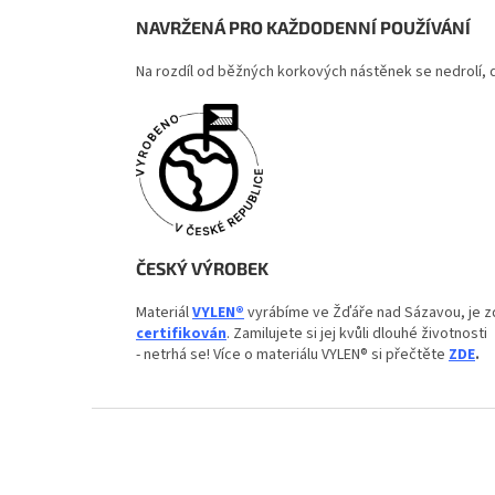
NAVRŽENÁ PRO KAŽDODENNÍ POUŽÍVÁNÍ
Na rozdíl od běžných korkových nástěnek se nedrolí, dr
ČESKÝ VÝROBEK
Materiál
VYLEN®
vyrábíme ve Žďáře nad Sázavou, je 
certifikován
. Zamilujete si jej kvůli dlouhé životnosti
- netrhá se! Více o materiálu VYLEN® si přečtěte
ZDE
.
Z
á
p
a