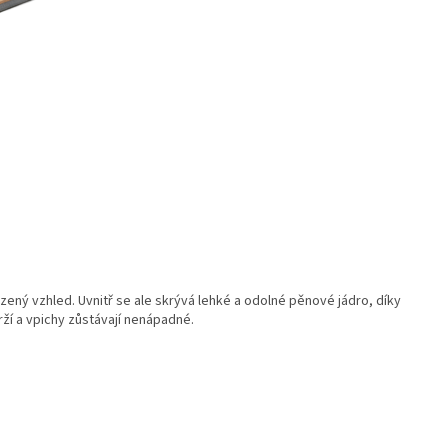
ený vzhled. Uvnitř se ale skrývá lehké a odolné pěnové jádro, díky
ží a vpichy zůstávají nenápadné.