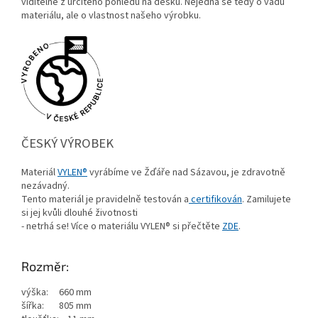
viditelné z určitého pohledu na desku. Nejedná se tedy o vadu
materiálu, ale o vlastnost našeho výrobku.
ČESKÝ VÝROBEK
Materiál
VYLEN®
vyrábíme ve Žďáře nad Sázavou, je zdravotně
nezávadný.
Tento materiál je pravidelně testován a
certifikován
. Zamilujete
si jej kvůli dlouhé životnosti
- netrhá se! Více o materiálu VYLEN® si přečtěte
ZDE
.
Rozměr:
výška: 660 mm
šířka: 805 mm