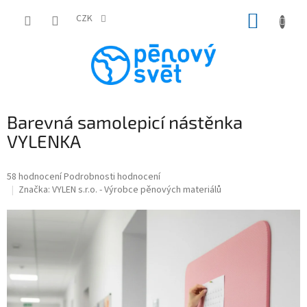
Přejít
NÁKUP
na
CZK
obsah
KOŠÍK
Barevná samolepicí nástěnka
VYLENKA
Průměrné
58 hodnocení
Podrobnosti hodnocení
hodnocení
Značka:
VYLEN s.r.o. - Výrobce pěnových materiálů
produktu
je
4,9
z
5
hvězdiček.