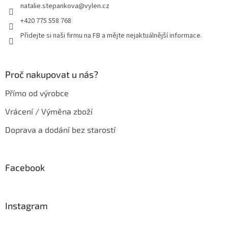
natalie.stepankova
@
vylen.cz
í
+420 775 558 768
Přidejte si naši firmu na FB a mějte nejaktuálnější informace.
Proč nakupovat u nás?
Přímo od výrobce
Vrácení / Výměna zboží
Doprava a dodání bez starostí
Facebook
Instagram