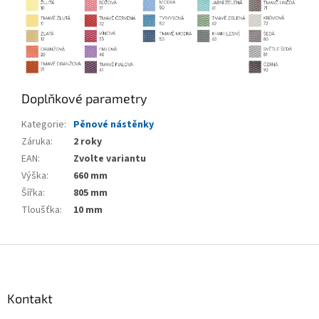
Doplňkové parametry
Kategorie
:
Pěnové nástěnky
Záruka
:
2 roky
EAN
:
Zvolte variantu
Výška
:
660 mm
Šířka
:
805 mm
Tloušťka
:
10 mm
Z
á
p
a
Kontakt
t