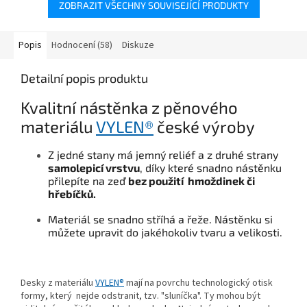
ZOBRAZIT VŠECHNY SOUVISEJÍCÍ PRODUKTY
Popis
Hodnocení (58)
Diskuze
Detailní popis produktu
Kvalitní nástěnka z pěnového
materiálu
VYLEN®
české výroby
Z jedné stany má jemný reliéf a z druhé strany
samolepicí vrstvu
, díky které snadno nástěnku
přilepíte na zeď
bez použití
hmoždinek či
hřebíčků.
Materiál se snadno stříhá a řeže. Nástěnku si
můžete upravit do jakéhokoliv tvaru a velikosti.
Desky z materiálu
VYLEN®
mají na povrchu technologický otisk
formy, který nejde odstranit, tzv. "sluníčka". Ty mohou být