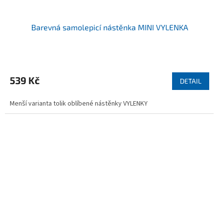
Barevná samolepicí nástěnka MINI VYLENKA
Průměrné
hodnocení
produktu
539 Kč
DETAIL
je
4,7
Menší varianta tolik oblíbené nástěnky VYLENKY
z
5
hvězdiček.