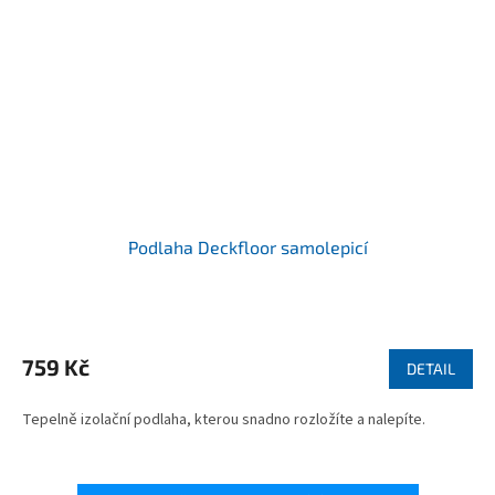
Podlaha Deckfloor samolepicí
Průměrné
hodnocení
produktu
759 Kč
DETAIL
je
5,0
Tepelně izolační podlaha, kterou snadno rozložíte a nalepíte.
z
5
hvězdiček.