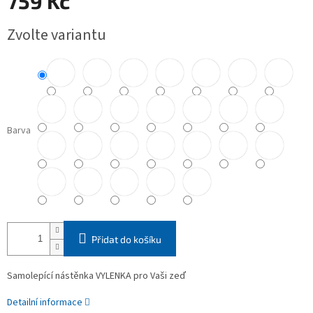
759 Kč
Měrná
Zvolte variantu
cena:
Barva
Přidat do košíku
Samolepící nástěnka VYLENKA pro Vaši zeď
Detailní informace