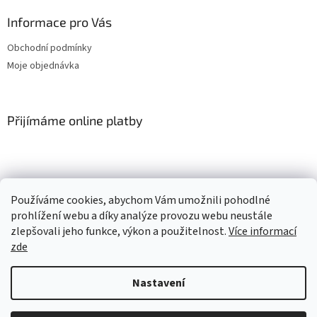
Informace pro Vás
Obchodní podmínky
Moje objednávka
Přijímáme online platby
Používáme cookies, abychom Vám umožnili pohodlné
prohlížení webu a díky analýze provozu webu neustále
Vytvořil Shoptet
zlepšovali jeho funkce, výkon a použitelnost.
Více informací
zde
Copyright 2026
Pěnový svět
. Všechna práva vyhrazena.
Upravit
nastavení cookies
Nastavení
sendinblue.page(productDetail, { 'ma_title' : Pěnové interiérové dekorace |