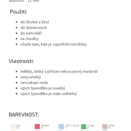
tloušťka: 11 mm
Použití:
do školek a škol
do domácnosti
do kanceláří
na chodby
všude tam, kde je zapotřebí nástěnky
Vlastnosti:
měkký, lehký a přitom velice pevný materiál
omyvatelný
nevsakuje vodu
vpich špendlíku je snadný
vpich špendlíku je málo viditelný
BAREVNOST: