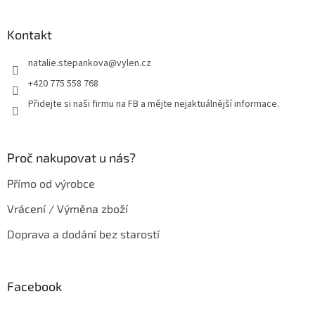
á
p
a
Kontakt
t
natalie.stepankova
@
vylen.cz
í
+420 775 558 768
Přidejte si naši firmu na FB a mějte nejaktuálnější informace.
Proč nakupovat u nás?
Přímo od výrobce
Vrácení / Výměna zboží
Doprava a dodání bez starostí
Facebook