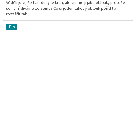
Věděli jste, že tvar duhy je kruh, ale vidíme ji jako oblouk, protože
z
se na ní díváme ze země? Co si jeden takový oblouk pořídit a
5
rozzářit tak...
hvězdiček.
Tip