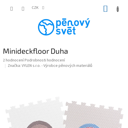
Přejít
NÁKUP
na
CZK
obsah
KOŠÍK
Minideckfloor Duha
Průměrné
2 hodnocení
Podrobnosti hodnocení
hodnocení
Značka:
VYLEN s.r.o. - Výrobce pěnových materiálů
produktu
je
4,5
z
5
hvězdiček.