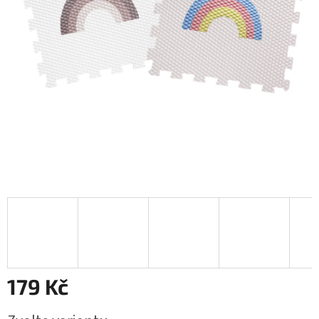
179 Kč
Měrná