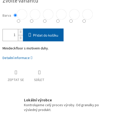
Zvolte variantu
cena:
Barva
Přidat do košíku
Minideckfloor s motivem duhy.
Detailní informace
ZEPTAT SE
SDÍLET
Lokální výrobce
Kontrolujeme celý proces výroby. Od granulky po
výsledný produkt.