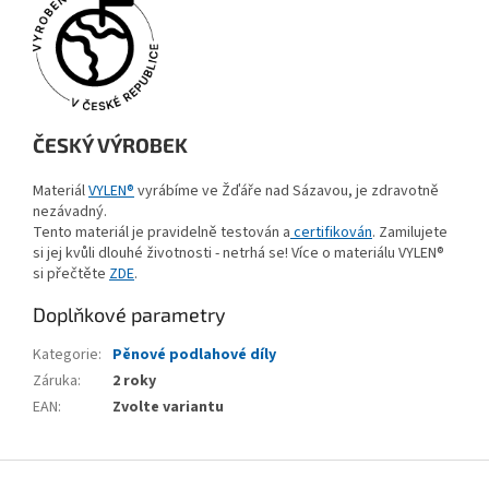
ČESKÝ VÝROBEK
Materiál
VYLEN®
vyrábíme ve Žďáře nad Sázavou, je zdravotně
nezávadný.
Tento materiál je pravidelně testován a
certifikován
. Zamilujete
si jej kvůli dlouhé životnosti
- netrhá se! Více o materiálu VYLEN®
si přečtěte
ZDE
.
Doplňkové parametry
Kategorie
:
Pěnové podlahové díly
Záruka
:
2 roky
EAN
:
Zvolte variantu
Z