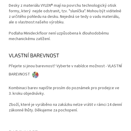
Desky z materiálu VYLEN® mají na povrchu technologický otisk
formy, který nejde odstranit, tzv. "sluníčka". Mohou být viditelné
z určitého pohledu na desku. Nejedná se tedy o vadu materiálu,
ale o vlastnost našeho výrobku.
Podlaha Minideckfloor není uzpůsobena k dlouhodobému
mechanickému zatížení.
VLASTNÍ BAREVNOST
Přejete si jinou barevnost? Vyberte v nabídce možnost - VLASTNÍ
BAREVNOST
Kombinaci barev napište prosím do poznámek pro prodejce ve
3. kroku objednávky.
Zboží, které je vyráběno na zakázku nelze vrátit v rámci 14 denní
zákonné lhůty. Děkujeme za pochopení.