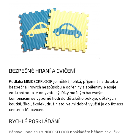
BEZPEČNÉ HRANÍ A CVIČENÍ
Podlaha MINIDECKFLOOR je měkká, lehká, příjemná na dotek a
bezpečná. Povrch nezpůsobuje odřeniny a spáleniny. Nesaje
vodu ani pot a je omyvatelný. Díky možným barevným
kombinacím se výborně hodí do dětského pokoje, dětských
koutků, škol, školek, družin atd. Velmi dobré využití je do fitness
center a tělocvičen.
RYCHLÉ POSKLÁDÁNÍ
Pěnovou podlahu MINIDECKFLOOR poskládáte během chviličky.