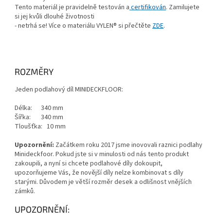
Tento materiál je pravidelně testován a
certifikován
. Zamilujete
si jej kvůli dlouhé životnosti
- netrhá se! Více o materiálu VYLEN® si přečtěte
ZDE
.
ROZMĚRY
Jeden podlahový díl MINIDECKFLOOR:
Délka: 340 mm
Šířka: 340 mm
Tloušťka: 10 mm
Upozornění:
Začátkem roku 2017 jsme inovovali raznici podlahy
Minideckfoor. Pokud jste si v minulosti od nás tento produkt
zakoupili, a nyní si chcete podlahové díly dokoupit,
upozorňujeme Vás, že novější díly nelze kombinovat s díly
starými. Důvodem je větší rozměr desek a odlišnost vnějších
zámků.
UPOZORNĚNÍ: