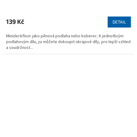
Průměrné
hodnocení
produktu
139 Kč
DETAIL
je
4,9
Minideckfloor jako pěnová podlaha nebo koberec. K jednotlivým
z
podlahovým dílu, jsi můžete dokoupit okrajové díly, pro lepší vzhled
5
a soudržnost...
hvězdiček.