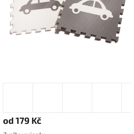
od
179 Kč
Měrná