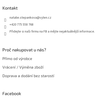
p
a
Kontakt
t
natalie.stepankova
@
vylen.cz
í
+420 775 558 768
Přidejte si naši firmu na FB a mějte nejaktuálnější informace.
Proč nakupovat u nás?
Přímo od výrobce
Vrácení / Výměna zboží
Doprava a dodání bez starostí
Facebook