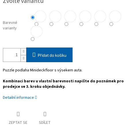
Zvolte variantu
cena:
Barevné
varianty
Přidat do košíku
Puzzle podlaha Minideckfloor s výsekem auta.
Kombinaci barev u vlastní barevnosti napište do poznámek pro
prodejce ve 3. kroku objednávky.
Detailní informace
ZEPTAT SE
SDÍLET