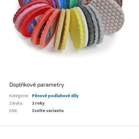
Doplňkové parametry
Kategorie
:
Pěnové podlahové díly
Záruka
:
2 roky
EAN
:
Zvolte variantu
Z
á