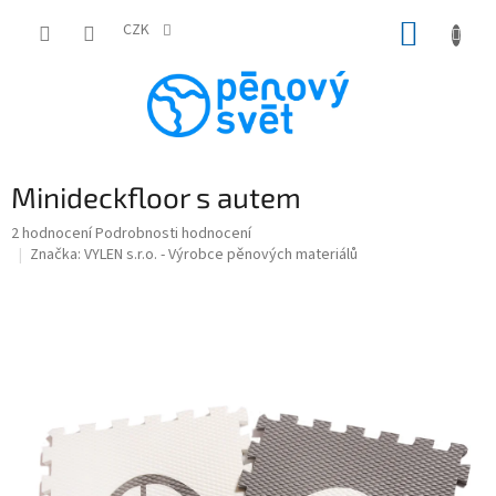
Přejít
NÁKUP
na
CZK
obsah
KOŠÍK
Minideckfloor s autem
Průměrné
2 hodnocení
Podrobnosti hodnocení
hodnocení
Značka:
VYLEN s.r.o. - Výrobce pěnových materiálů
produktu
je
5,0
z
5
hvězdiček.