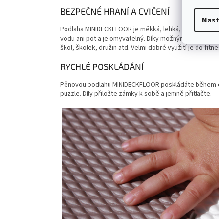
BEZPEČNÉ HRANÍ A CVIČENÍ
Nast
Podlaha MINIDECKFLOOR je měkká, lehká, příjemná na 
vodu ani pot a je omyvatelný. Díky možným barevným
škol, školek, družin atd. Velmi dobré využití je do fitn
RYCHLÉ POSKLÁDÁNÍ
Pěnovou podlahu MINIDECKFLOOR poskládáte během chvil
puzzle. Díly přiložte zámky k sobě a jemně přitlačte.