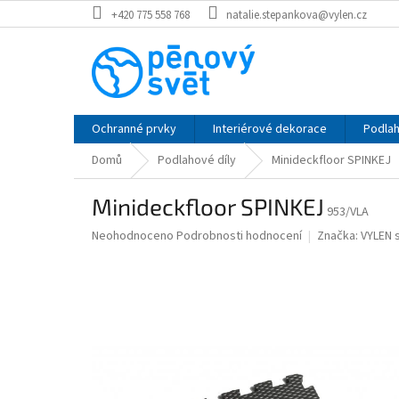
Přejít
+420 775 558 768
natalie.stepankova@vylen.cz
na
obsah
Ochranné prvky
Interiérové dekorace
Podlah
Domů
Podlahové díly
Minideckfloor SPINKEJ
Minideckfloor SPINKEJ
953/VLA
Průměrné
Neohodnoceno
Podrobnosti hodnocení
Značka:
VYLEN s
hodnocení
produktu
je
0,0
z
5
hvězdiček.