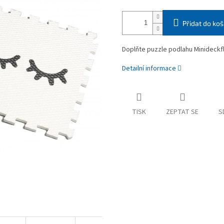
Přidat do koš
Doplňte puzzle podlahu Minideckfl
Detailní informace
TISK
ZEPTAT SE
S