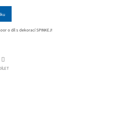
íku
oor o díl s dekorací SPINKEJ!
DÍLET