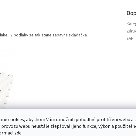
Dop
Kate
Záru
pinkej. Z podlahy se tak stane zábavná skládačka.
EAN
:
me cookies, abychom Vám umožnili pohodlné prohlížení webu a d
 provozu webu neustále zlepšovali jeho funkce, výkon a použiteln
formací zde