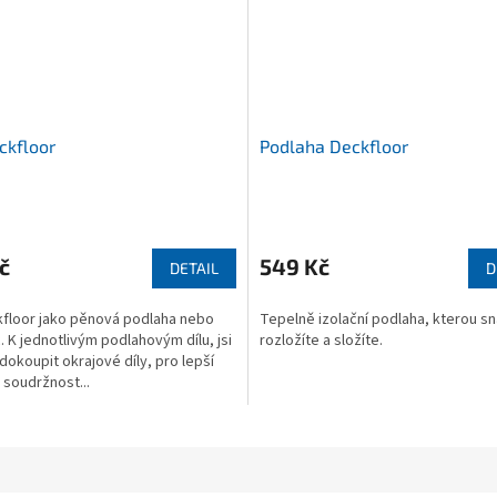
ckfloor
Podlaha Deckfloor
né
Průměrné
ní
hodnocení
u
produktu
č
549 Kč
DETAIL
D
je
4,7
kfloor jako pěnová podlaha nebo
Tepelně izolační podlaha, kterou s
z
 K jednotlivým podlahovým dílu, jsi
rozložíte a složíte.
5
okoupit okrajové díly, pro lepší
ek.
hvězdiček.
 soudržnost...