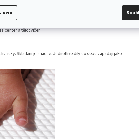
avení
Souh
dotek a bezpečná. Povrch nezpůsobuje odřeniny a spáleniny. Nesaje
 kombinacím se výborně hodí do dětského pokoje, dětských koutků,
ess center a tělocvičen.
ičky. Skládání je snadné. Jednotlivé díly do sebe zapadají jako