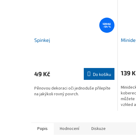
139 Kč
–64 %
Spinkej
Minide
Průměrné
Průměr
hodnocení
hodnoce
produktu
produkt
139 K
49 Kč
Do košíku
je
je
5,0
4,9
Minidec
Pěnovou dekoraci oči jednoduše přilepíte
z
z
koberec.
na jakýkoli rovný povrch.
5
5
můžete d
hvězdiček.
hvězdič
vzhled a
Popis
Hodnocení
Diskuze