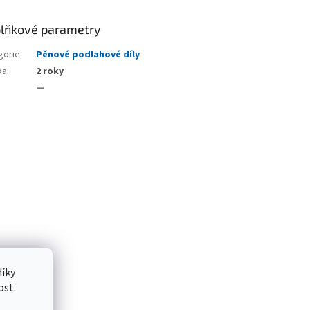
lňkové parametry
gorie
:
Pěnové podlahové díly
ka
:
2 roky
—
íky
ost.