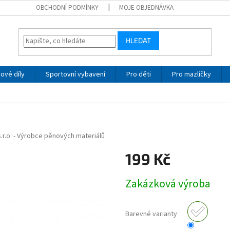
OBCHODNÍ PODMÍNKY
MOJE OBJEDNÁVKA
HLEDAT
ové díly
Sportovní vybavení
Pro děti
Pro mazlíčky
.r.o. - Výrobce pěnových materiálů
199 Kč
Měrná
Zakázková výroba
cena:
Barevné varianty