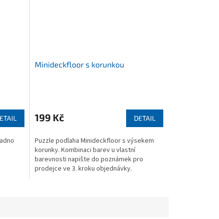
Minideckfloor s korunkou
199 Kč
ETAIL
DETAIL
nadno
Puzzle podlaha Minideckfloor s výsekem
korunky. Kombinaci barev u vlastní
barevnosti napište do poznámek pro
prodejce ve 3. kroku objednávky.