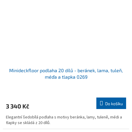
Minideckfloor podlaha 20 dílů - beránek, lama, tuleň,
méďa a tlapka 0269
Průměrné
hodnocení
produktu
Do košíku
3 340 Kč
je
5,0
Elegantní šedobílá podlaha s motivy beránka, lamy, tuleně, médi a
z
tlapky se skládá z 20 dílů.
5
hvězdiček.