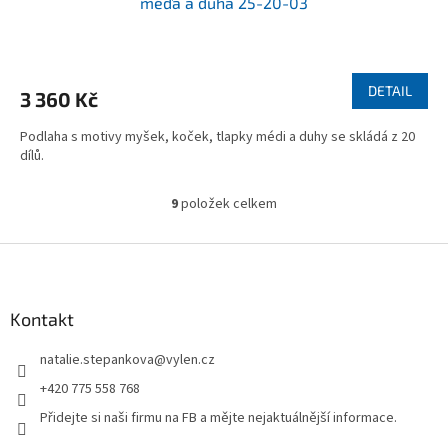
méďa a duha 25-20-03
Průměrné
hodnocení
produktu
DETAIL
3 360 Kč
je
5,0
Podlaha s motivy myšek, koček, tlapky médi a duhy se skládá z 20
z
dílů.
5
hvězdiček.
9
položek celkem
O
v
l
Z
á
á
d
p
a
a
Kontakt
c
t
í
natalie.stepankova
@
vylen.cz
í
p
r
+420 775 558 768
v
Přidejte si naši firmu na FB a mějte nejaktuálnější informace.
k
y