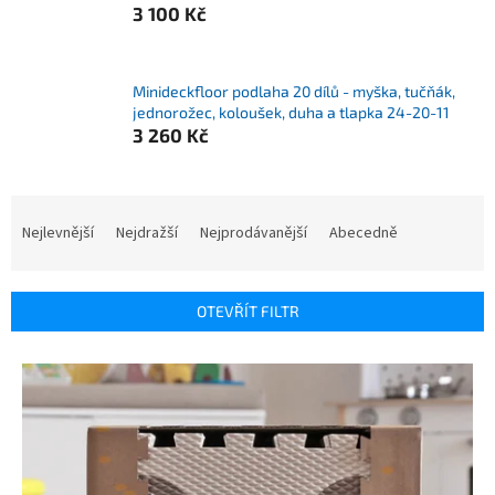
3 100 Kč
Minideckfloor podlaha 20 dílů - myška, tučňák,
jednorožec, koloušek, duha a tlapka 24-20-11
3 260 Kč
Ř
a
Nejlevnější
Nejdražší
Nejprodávanější
Abecedně
z
e
n
OTEVŘÍT FILTR
í
p
V
r
ý
o
p
d
i
u
s
k
p