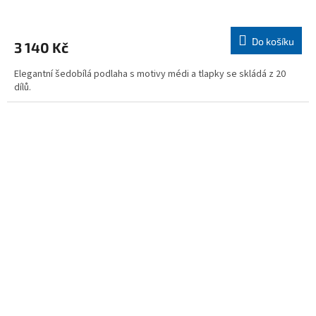
Průměrné
hodnocení
produktu
Do košíku
3 140 Kč
je
4,2
Elegantní šedobílá podlaha s motivy médi a tlapky se skládá z 20
z
dílů.
5
hvězdiček.