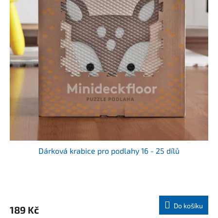
t
r
ů
o
d
u
k
t
ů
Dárková krabice pro podlahy 16 - 25 dílů
Do košíku
189 Kč