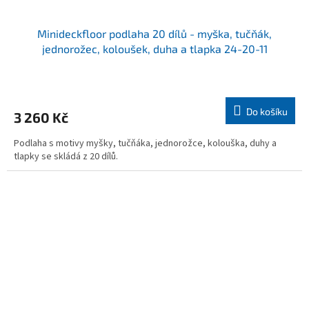
Minideckfloor podlaha 20 dílů - myška, tučňák,
jednorožec, koloušek, duha a tlapka 24-20-11
Do košíku
3 260 Kč
Podlaha s motivy myšky, tučňáka, jednorožce, kolouška, duhy a
tlapky se skládá z 20 dílů.