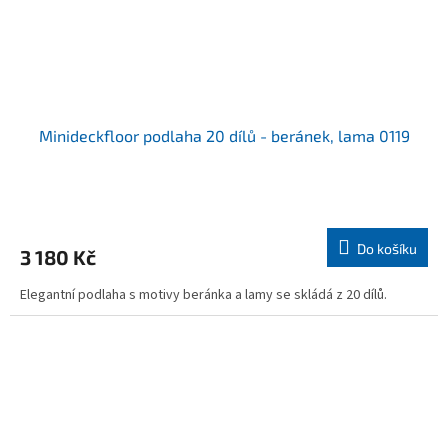
Minideckfloor podlaha 20 dílů - beránek, lama 0119
Průměrné
hodnocení
produktu
Do košíku
3 180 Kč
je
5,0
Elegantní podlaha s motivy beránka a lamy se skládá z 20 dílů.
z
5
hvězdiček.