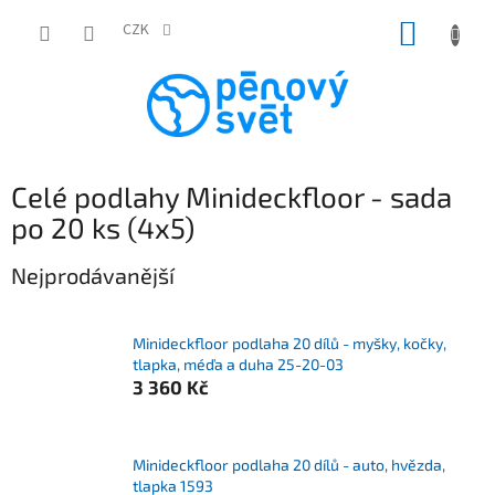
Přejít
NÁKUP
na
CZK
obsah
KOŠÍK
Celé podlahy Minideckfloor - sada
po 20 ks (4x5)
Nejprodávanější
Minideckfloor podlaha 20 dílů - myšky, kočky,
tlapka, méďa a duha 25-20-03
3 360 Kč
Minideckfloor podlaha 20 dílů - auto, hvězda,
tlapka 1593