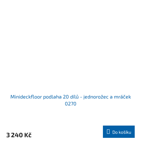
Minideckfloor podlaha 20 dílů - jednorožec a mráček
0270
Do košíku
3 240 Kč