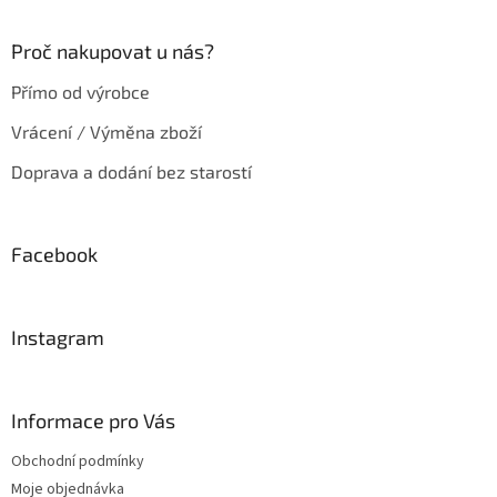
v
ý
Proč nakupovat u nás?
p
i
Přímo od výrobce
s
u
Vrácení / Výměna zboží
Doprava a dodání bez starostí
Facebook
Instagram
Informace pro Vás
Obchodní podmínky
Moje objednávka