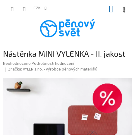
Přejít
NÁKUP
na
CZK
obsah
KOŠÍK
Nástěnka MINI VYLENKA - II. jakost
Průměrné
Neohodnoceno
Podrobnosti hodnocení
hodnocení
Značka:
VYLEN s.r.o. - Výrobce pěnových materiálů
produktu
je
0,0
z
5
hvězdiček.