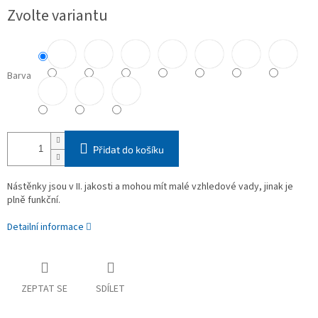
Měrná
Zvolte variantu
cena:
Barva
Přidat do košíku
Nástěnky jsou v II. jakosti a mohou mít malé vzhledové vady, jinak je
plně funkční.
Detailní informace
ZEPTAT SE
SDÍLET