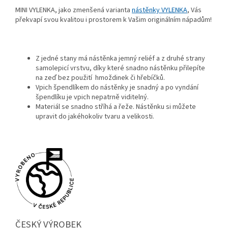
MINI VYLENKA, jako zmenšená varianta
nástěnky VYLENKA
, Vás
překvapí svou kvalitou i prostorem k Vašim originálním nápadům!
Z jedné stany má nástěnka jemný reliéf a z druhé strany
samolepicí vrstvu, díky které snadno nástěnku přilepíte
na zeď bez použití hmoždinek či hřebíčků.
Vpich špendlíkem do nástěnky je snadný a po vyndání
špendlíku je vpich nepatrně viditelný.
Materiál se snadno stříhá a řeže. Nástěnku si můžete
upravit do jakéhokoliv tvaru a velikosti.
ČESKÝ VÝROBEK