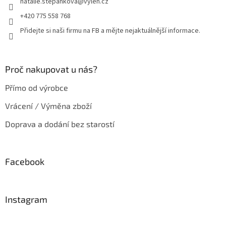
natalie.stepankova
@
vylen.cz
í
+420 775 558 768
Přidejte si naši firmu na FB a mějte nejaktuálnější informace.
Proč nakupovat u nás?
Přímo od výrobce
Vrácení / Výměna zboží
Doprava a dodání bez starostí
Facebook
Instagram