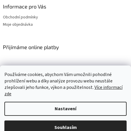
Informace pro Vás
Obchodní podmínky
Moje objednávka
Přijímáme online platby
Používáme cookies, abychom Vám umožnili pohodlné
prohlížení webu a díky analýze provozu webu neustále
zlepšovali jeho funkce, výkon a použitelnost.
Více informací
Vytvořil Shoptet
zde
Copyright 2026
Pěnový svět
. Všechna práva vyhrazena.
Upravit
Nastavení
nastavení cookies
Souhlasím
sendinblue.page(productDetail, { 'ma_title' : Zachraň mě, 'ma_url' :