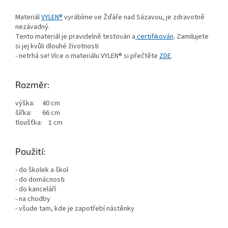
Materiál
VYLEN®
vyrábíme ve Žďáře nad Sázavou, je zdravotně
nezávadný.
Tento materiál je pravidelně testován a
certifikován
. Zamilujete
si jej kvůli dlouhé životnosti
- netrhá se! Více o materiálu VYLEN® si přečtěte
ZDE
.
Rozměr:
výška: 40 cm
šířka: 66 cm
tloušťka: 1 cm
Použití:
- do školek a škol
- do domácnosti
- do kanceláří
- na chodby
- všude tam, kde je zapotřebí nástěnky