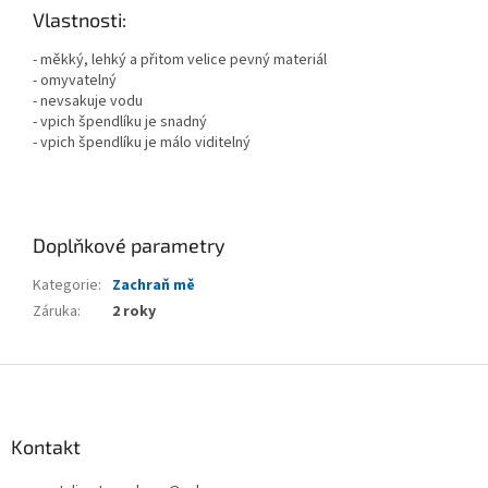
Vlastnosti:
- měkký, lehký a přitom velice pevný materiál
- omyvatelný
- nevsakuje vodu
- vpich špendlíku je snadný
- vpich špendlíku je málo viditelný
Doplňkové parametry
Kategorie
:
Zachraň mě
Záruka
:
2 roky
Z
á
p
a
Kontakt
t